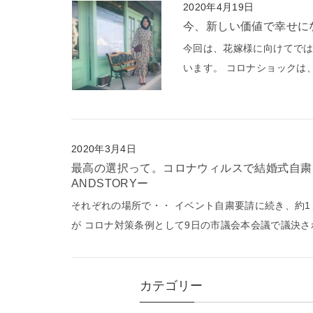
2020年4月19日
今、新しい価値で幸せ
今回は、花嫁様に向けてでは
います。 コロナショックは、
2020年3月4日
最高の選択って。コロナウィルスで結婚式自粛！？新郎新婦様ができる事まとめ ー東海・名古屋の司会・バイリンガルMC 「引き寄せトーク®」
ANDSTORYー
それぞれの場所で・・ イベント自粛要請に続き、約
が コロナ対策条例として9日の市議会本会議で議決され
カテゴリー