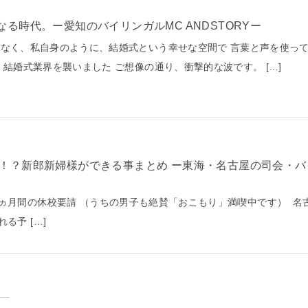
になる時代。ー愛知のバイリンガルMC ANDSTORYー
なく、私自身のように、結婚式という幸せな空間で 言葉と声を使っ
結婚式業界を襲いました ご想像の通り、衝撃的な波です。 […]
1ヵ月間の休校要請 （うちの男子も絶賛「おこもり」満喫中です） 
る予 […]